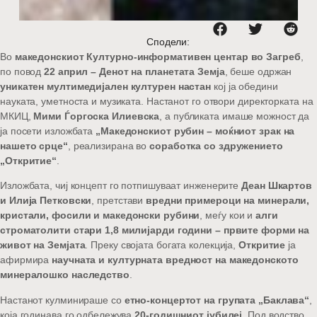
Сподели:
Во
македонскиот Културно-информативен центар во Загреб
,
по повод
22 април – Денот на планетата Земја
, беше одржан
уникатен мултимедијален културен настан
кој ја обедини
науката, уметноста и музиката. Настанот го отвори директорката на
МКИЦ,
Мими Ѓоргоска Илиевска
, а публиката имаше можност да
ја посети изложбата
„Македонскиот рубин – моќниот зрак на
нашето срце“
, реализирана во
соработка со здружението
„Откритие“
.
Изложбата, чиј концепт го потпишуваат инженерите
Деан Шкартов
и Илија Петковски
, претстави
вредни примероци на минерали,
кристали, фосили и македонски рубини
, меѓу кои и
алги
строматолити стари 1,8 милијарди години – првите форми на
живот на Земјата
. Преку својата богата колекција,
Откритие
ја
афирмира
научната и културната вредност на македонското
минералошко наследство
.
Настанот кулминираше со
етно-концертот на групата „Баклава“
,
која годинава го одбележува
20-годишниот јубилеј
. Под водство