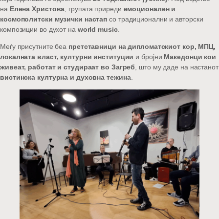
на
Елена Христова
, групата приреди
емоционален и
космополитски музички настап
со традиционални и авторски
композиции во духот на
world music
.
Меѓу присутните беа
претставници на дипломатскиот кор, МПЦ,
локалната власт, културни институции
и бројни
Македонци кои
живеат, работат и студираат во Загреб
, што му даде на настанот
вистинска културна и духовна тежина
.