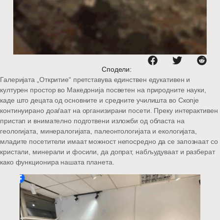
Сподели:
Галеријата „Откритие“ претставува единствен едукативен и
културен простор во Македонија посветен на природните науки,
каде што децата од основните и средните училишта во Скопје
континуирано доаѓаат на организирани посети. Преку интерактивен
пристап и внимателно подготвени изложби од областа на
геологијата, минералогијата, палеонтологијата и екологијата,
младите посетители имаат можност непосредно да се запознаат со
кристали, минерали и фосили, да допрат, набљудуваат и разберат
како функционира нашата планета.