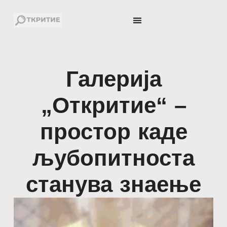
Галерија
„Откритие“ –
простор каде
љубопитноста
станува знаење