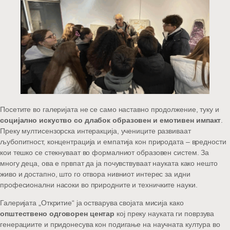
Посетите во галеријата не се само наставно продолжение, туку и
социјално искуство со длабок образовен и емотивен импакт
.
Преку мултисензорска интеракција, учениците развиваат
љубопитност, концентрација и емпатија кон природата – вредности
кои тешко се стекнуваат во формалниот образовен систем. За
многу деца, ова е првпат да ја почувствуваат науката како нешто
живо и достапно, што го отвора нивниот интерес за идни
професионални насоки во природните и техничките науки.
Галеријата „Откритие“ ја остварува својата мисија како
општествено одговорен центар
кој преку науката ги поврзува
генерациите и придонесува кон подигање на научната култура во