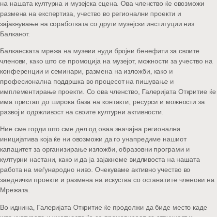
на нашата културна и музејска сцена. Ова членство ќе овозможи
размена на експертиза, учество во регионални проекти и
зајакнување на соработката со други музејски институции низ
Балканот.
Балканската мрежа на музеии нуди бројни бенефити за своите
членови, како што се промоција на музејот, можности за учество на
конференции и семинари, размена на изложби, како и
професионална поддршка во процесот на пишување и
имплементирање проекти. Со ова членство, Галеријата Откритие ќе
има пристап до широка база на контакти, ресурси и можности за
развој и одржливост на своите културни активности.
Ние сме горди што сме дел од оваа значајна регионална
иницијатива која ќе ни овозможи да го унапредиме нашиот
капацитет за организирање изложби, образовни програми и
културни настани, како и да ја зајакнеме видливоста на нашата
работа на меѓународно ниво. Очекуваме активно учество во
заеднички проекти и размена на искуства со останатите членови на
Мрежата.
Во иднина, Галеријата Откритие ќе продолжи да биде место каде