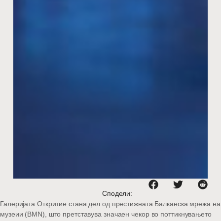
Сподели:
Галеријата Откритие стана дел од престижната Балканска мрежа на
музеии (BMN), што претставува значаен чекор во поттикнувањето