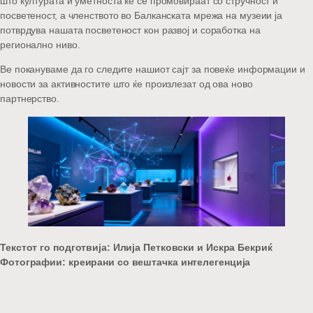
што културата и уметноста ќе се промовираат со стручност и
посветеност, а членството во Балканската мрежа на музеии ја
потврдува нашата посветеност кон развој и соработка на
регионално ниво.
Ве покануваме да го следите нашиот сајт за повеќе информации и
новости за активностите што ќе произлезат од ова ново
партнерство.
Текстот го подготвија: Илија Петковски и Искра Бекриќ
Фотографии: креирани со вештачка интелегенција